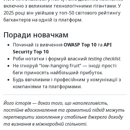
включно з великими технологічними гігантами. У
2025 році він увійшов у топ-50 світового рейтингу
багхантерів на одній із платформ.
Поради новачкам
Починай із вивчення
OWASP Top 10
та
API
Security Top 10
.
Роби нотатки і формуй власний
testing checklist
.
Не ігноруй “low-hanging fruit” — іноді прості
баги приносять найбільший прибуток.
Будь ввічливим і професійним у комунікації з
компаніями та платформами.
Його історія — доказ того, що наполегливість,
постійне вдосконалення та грамотний підхід можуть
перетворити захоплення у стабільне джерело доходу
та визнання в міжнародній спільноті.