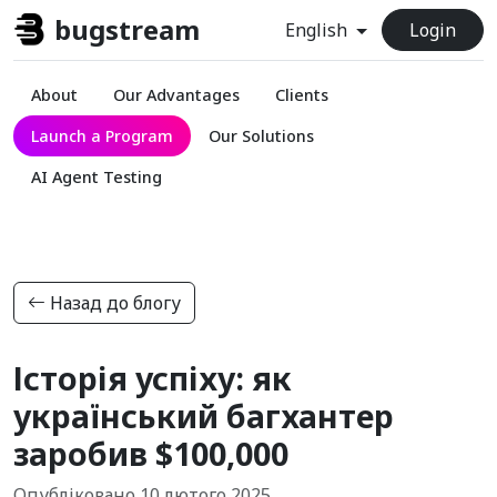
bugstream
Аналітика
English
Login
About
Our Advantages
Clients
Launch a Program
Our Solutions
AI Agent Testing
Назад до блогу
Історія успіху: як
український багхантер
заробив $100,000
Опубліковано 10 лютого 2025