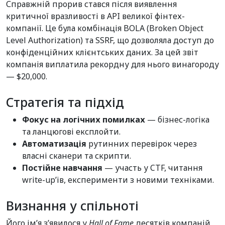
Справжній прорив стався після виявлення
критичної вразливості в API великої фінтех-
компанії. Це була комбінація BOLA (Broken Object
Level Authorization) та SSRF, що дозволяла доступ до
конфіденційних клієнтських даних. За цей звіт
компанія виплатила рекордну для нього винагороду
— $20,000.
Стратегія та підхід
Фокус на логічних помилках
— бізнес-логіка
та ланцюгові експлойти.
Автоматизація
рутинних перевірок через
власні сканери та скрипти.
Постійне навчання
— участь у CTF, читання
write-up’ів, експерименти з новими техніками.
Визнання у спільноті
Його ім’я з’явилося у
Hall of Fame
десятків компаній,